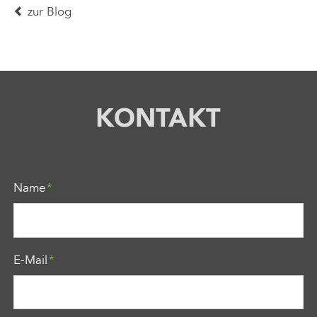
zur Blog
KONTAKT
Pflichtfeld
Name
*
Pflichtfeld
E-Mail
*