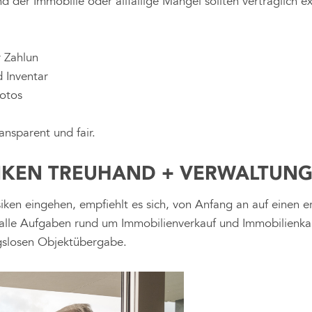
 der Immobilie oder allfällige Mängel sollten vertraglich e
r Zahlun
 Inventar
otos
ansparent und fair.
NIKEN TREUHAND + VERWALTUN
siken eingehen, empfiehlt es sich, von Anfang an auf einen 
alle Aufgaben rund um Immobilienverkauf und Immobilienkau
ngslosen Objektübergabe.