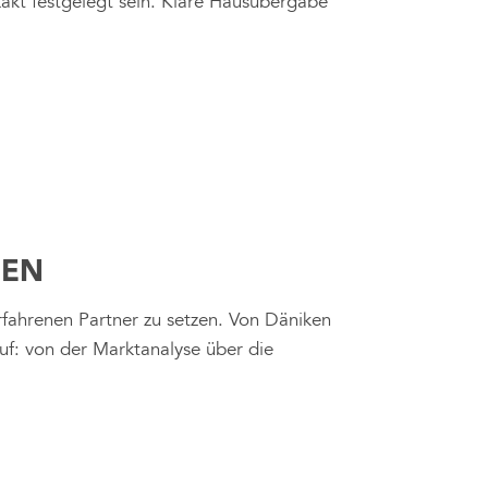
xakt festgelegt sein. Klare Hausübergabe
GEN
erfahrenen Partner zu setzen. Von Däniken
f: von der Marktanalyse über die