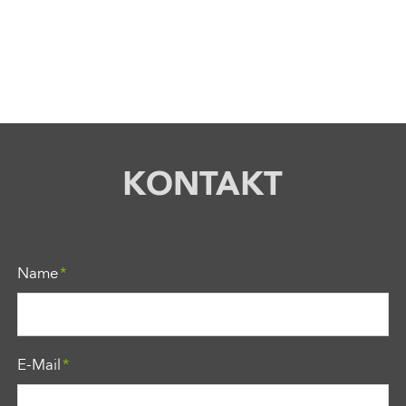
KONTAKT
Pflichtfeld
Name
*
Pflichtfeld
E-Mail
*