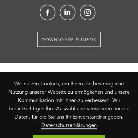
Facebook
linkedin
Instagram
DOWNLOADS & INFOS
NAVIGATION
HOME
TREUHAND
IMMOBILIEN
ÜBERSPRINGEN
Wir nutzen Cookies, um Ihnen die bestmögliche
STEUERN
OBJEKTE
TEAM
JOBS
Nutzung unserer Website zu ermöglichen und unsere
NEWS
DOWNLOADS & INFOS
Kommunikation mit Ihnen zu verbessern. Wir
berücksichtigen Ihre Auswahl und verwenden nur die
Datenschutzerklärung
|
Impressum
|
Sitemap
©
Daten, für die Sie uns Ihr Einverständnis geben.
Copyright 2026 von Däniken Treuhand +
Datenschutzerklärungen
Verwaltungen GmbH